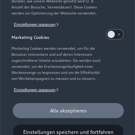
darüber, wie unsere Webseite genutzt wird (z. B.
der AUDI AG unter Ausschluss Dritter nach festgelegten
Anzahl der Besuche, Verweildauer). Diese Cookies
Kriterien an ausgewählte Audi Partnerunternehmen vergeben.
werden zur Optimierung der Webseite verwendet.
Hierzu zählen überdurchschnittliche Leistungen in der
Einstellungen anpassen
Kundenloyalisierung, ein digitales Format zur
Terminvereinbarung sowie die zeitnahe Abarbeitung von
Marketing Cookies
Kundenanliegen. Mitarbeiter_innen dieser Betriebe sind
sowohl im technischen Bereich als auch in der
Marketing Cookies werden verwendet, um für die
Benutzer relevantere und auf deren Interessen
Kundenbetreuung besonders ausgebildet und qualifiziert.
zugeschnittene Inhalte anzubieten. Sie werden auch
verwendet, um die Erscheinungshäufigkeit einer
2
Die direkten und indirekten Tochtergesellschaften der
Werbeanzeige zu begrenzen und um die Effektivität
Volkswagen Financial Services AG erbringen unter dem
von Werbekampagnen zu messen und zu steuern.
gemeinsamen Kennzeichen „Volkswagen Financial Services“
verschiedene Leistungen. Es handelt sich hierbei um
Einstellungen anpassen
Bankleistungen (durch Volkswagen Bank GmbH),
Leasingleistungen (durch Volkswagen Leasing GmbH),
Alle akzeptieren
Versicherungsleistungen (durch Volkswagen Versicherung AG,
Volkswagen Autoversicherung AG) sowie Mobilitätsleistungen
(u. a. durch Volkswagen Leasing GmbH). Zusätzlich werden
Einstellungen speichern und fortfahren
Versicherungsprodukte anderer Anbieter vermittelt.