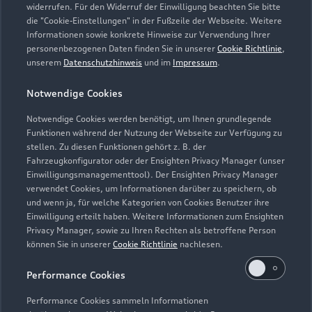
Gebrauchtwagensuche
widerrufen. Für den Widerruf der Einwilligung beachten Sie bitte
Support
Saisonale Angebote
Plug-in-Hybride
die "Cookie-Einstellungen" in der Fußzeile der Webseite. Weitere
Gebrauchtwagen
Informationen sowie konkrete Hinweise zur Verwendung Ihrer
Audi Services
Über Audi
personenbezogenen Daten finden Sie in unserer
Cookie Richtlinie
,
Kundenservice
Finanzierung
unserem
Datenschutzhinweis
und im
Impressum
.
Garantie
Händlersuche
Aktionen & Angebote
Notwendige Cookies
Unternehmen
Audi digital services
Audi Code
Geschäftskunden
Notwendige Cookies werden benötigt, um Ihnen grundlegende
Karriere
myAudi
Funktionen während der Nutzung der Webseite zur Verfügung zu
Häufige Fragen (FAQ)
stellen. Zu diesen Funktionen gehört z. B. der
Investor Relations
Fahrzeugkonfigurator oder der Ensighten Privacy Manager (unser
© 2026 AUDI AG. Alle Rechte vorbehalten
Audi Online Beratung
Einwilligungsmanagementtool). Der Ensighten Privacy Manager
Presse & Media Center
verwendet Cookies, um Informationen darüber zu speichern, ob
Impressum
Rechtliches
Hinweisgebersystem
Online-Terminvereinbarung
und wenn ja, für welche Kategorien von Cookies Benutzer ihre
Datenschutz
Datenschutzinformation
Cookie-Einstellungen
Einwilligung erteilt haben. Weitere Informationen zum Ensighten
Servicekontakt
Cookie-Richtlinie
Barrierefreiheit
Privacy Manager, sowie zu Ihren Rechten als betroffene Person
Audi erleben
können Sie in unserer
Cookie Richtlinie
nachlesen.
Digital Services Act
EU Data Act
Bordbuch & Bedienungsanleitungen
Newsletter
Performance Cookies
Verträge kündigen
Performance Cookies sammeln Informationen
1
Die Auszeichnung Audi Top Service Partner 2026 wurde von