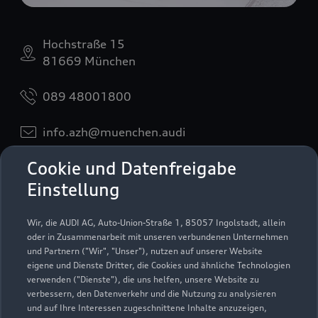
Hochstraße 15
81669 München
089 48001800
info.azh@muenchen.audi
Cookie und Datenfreigabe
Kontaktdaten herunterladen
Einstellung
Wir, die AUDI AG, Auto-Union-Straße 1, 85057 Ingolstadt, allein
Öffnungszeiten
oder in Zusammenarbeit mit unseren verbundenen Unternehmen
und Partnern ("Wir", "Unser"), nutzen auf unserer Website
eigene und Dienste Dritter, die Cookies und ähnliche Technologien
verwenden ("Dienste"), die uns helfen, unsere Website zu
Service
verbessern, den Datenverkehr und die Nutzung zu analysieren
Geschlossen
,
öffnet am
Montag 07:00
und auf Ihre Interessen zugeschnittene Inhalte anzuzeigen,