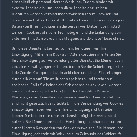
einschließlich personalisierter Werbung. Zudem binden wir
externe Inhalte ein, um Ihnen diese Inhalte anzuzeigen.
Verkauf
Hierdurch werden Verbindungen zwischen Ihrem Browser und
Geöffnet bis
14:00
Servern von Dritten hergestellt und es können personenbezogene
Daten von Ihrem Browser an die Server von Dritten übermittelt
werden. Cookies, ähnliche Technologien und die Einbindung von
Teile- und Zubehörverkauf
externen Inhalten werden nachfolgend als „Dienste“ bezeichnet.
Geschlossen
,
öffnet am
Montag 07:30
Um diese Dienste nutzen zu können, benötigen wir Ihre
Einwilligung. Mit einem Klick auf "Alle akzeptieren" erteilen Sie
Ihre Einwilligung zur Verwendung aller Dienste. Sie können auch
einzelne Einwilligungen erteilen, indem Sie die Schieberegler für
Zurück nach oben
jede Cookie-Kategorie einzeln anklicken und diese Einstellungen
durch Klicken auf "Einstellungen speichern und fortfahren"
speichern. Falls Sie keinen der Schieberegler anklicken, werden
Modelle
nur die notwendigen Cookies (z. B. der Ensighten Privacy
Manager, unser Einwilligungsmanagementtool) verwendet. Sie
sind nicht gesetzlich verpflichtet, in die Verwendung von Cookies
Kaufen & leasen
Alle Modelle
einzuwilligen, aber wenn Sie Ihre Einwilligung nicht erteilen,
können Sie bestimmte unserer Dienste möglicherweise nicht
Modelle vergleichen
nutzen. Sie können Ihre Cookie-Einstellungen anhand der unten
Service & Zubehör
Neuwagensuche
aufgeführten Kategorien von Cookies verwalten. Sie können Ihre
Elektromodelle
Einwilligung jederzeit mit Wirkung zum Zeitpunkt des Widerrufs